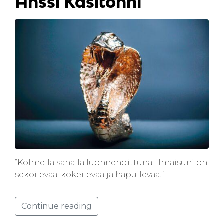
Anssi Kasitonni
“Kolmella sanalla luonnehdittuna, ilmaisuni on
sekoilevaa, kokeilevaa ja hapuilevaa.”
Continue reading