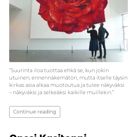
“Suurinta iloa tuottaa ehkä se, kun jokin
utuinen, ennennäkemätön, mutta itselle täysin
kirkas asia alkaa muotoutua ja tulee näkyväksi
– näkyväksi ja selkeäksi kaikille muillekin.”
Continue reading