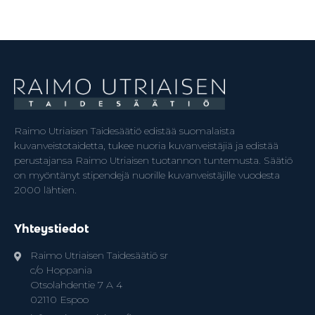
Raimo Utriaisen Taidesäätiö edistää suomalaista
kuvanveistotaidetta, tukee nuoria kuvanveistäjiä ja edistää
perustajansa Raimo Utriaisen tuotannon tuntemusta. Säätiö
on myöntänyt stipendejä nuorille kuvanveistäjille vuodesta
2000 lähtien.
Yhteystiedot
Raimo Utriaisen Taidesäätiö sr
c/o Hoppania
Otsolahdentie 7 A 4
02110 Espoo