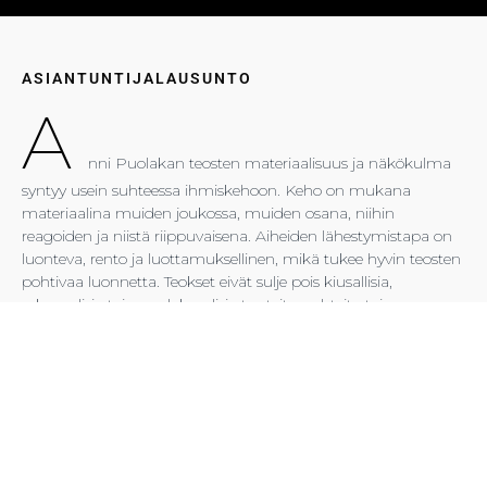
ASIANTUNTIJALAUSUNTO
A
nni Puolakan teosten materiaalisuus ja näkökulma
syntyy usein suhteessa ihmiskehoon. Keho on mukana
materiaalina muiden joukossa, muiden osana, niihin
reagoiden ja niistä riippuvaisena. Aiheiden lähestymistapa on
luonteva, rento ja luottamuksellinen, mikä tukee hyvin teosten
pohtivaa luonnetta. Teokset eivät sulje pois kiusallisia,
seksuaalisia tai paradoksaalisia tunteita, suhteita tai
näkemyksiä ja ne vastaavat ajankohtaiseen tarpeeseen
huomioida ja sisäistää ihmiskehon elollisuus ja sen syvät
riippuvuussuhteet muuhun olevaan.
Puolakan materiaaliin nojaava työskentely laajentaa
kuvanveiston käsitteitä kohti ilmaisultaan moninaisempia ja
monimediallisempia, usein esityksellisiä ilmenemismuotoja.
Hän testaa töissään elokuvallisia ja dramaturgisia metodeja,