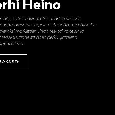
erhi Heino
n ollut pitkään kiinnostunut arkipäiväisistä
nnonmateriaaleista, joihin törmäämme päivittäin
merkiksi markettien vihannes- tai kalatiskillä.
merkiksi kalanevät haen perkuujätteenä
ppahallista.
EOKSET