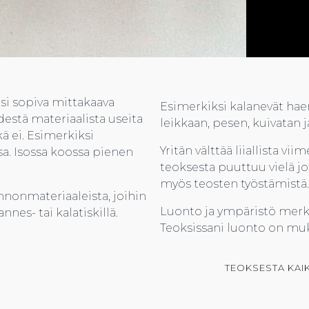
n jotain tiettyä
lisi sopiva mittakaava
Esimerkiksi kalanevät hae
destä materiaalista useita
leikkaan, pesen, kuivatan j
ä ei. Esimerkiksi
Yritän välttää liiallista vi
a. Isossa koossa pienen
teoksesta puuttuu vielä jot
myös teosten työstämistä.
nnonmateriaaleista, joihin
Luonto ja ympäristö merki
es- tai kalatiskillä.
Teoksissani luonto on muk
TEOKSESTA KAIK