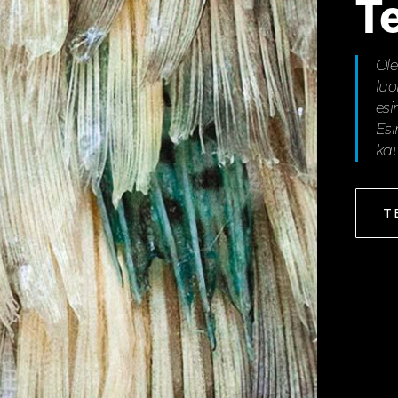
T
Ole
luo
esi
Esi
kau
T