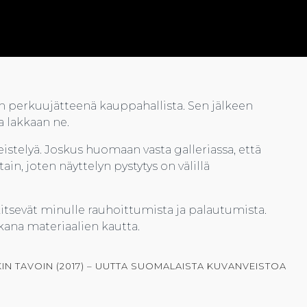
n perkuujätteenä kauppahallista. Sen jälkeen
a lakkaan ne.
imeistelyä. Joskus huomaan vasta galleriassa, että
ain, joten näyttelyn pystytys on välillä
tsevät minulle rauhoittumista ja palautumista.
ana materiaalien kautta.
IN TAVOIN (2017) – UUTTA SUOMALAISTA KUVANVEISTOA