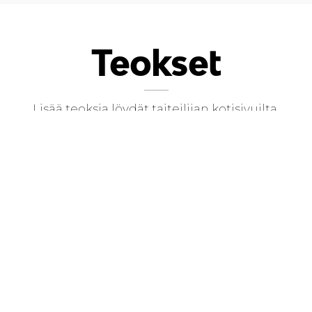
Teokset
Lisää teoksia löydät taiteilijan kotisivuilta.