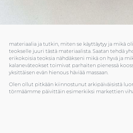
Teoksen idea muotoutuu työn edetessä. Ensin kerää
materiaalia ja tutkin, miten se käyttäytyy ja mikä o
teokselle juuri tästä materiaalista. Saatan tehdä yh
erikokoisia teoksia nähdäkseni mikä on hyvä ja mik
kalaneväteokset toimivat parhaiten pienessä kooss
yksittäisen evän hienous häviää massaan.
Olen ollut pitkään kiinnostunut arkipäiväisistä luo
törmäämme päivittäin esimerkiksi markettien vihann