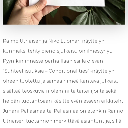
Raimo Utriaisen ja Niko Luoman näyttelyn
kunniaksi tehty pienoisjulkaisu on ilmestynyt.
Pyynikinlinnassa parhaillaan esillä olevan
”Suhteellisuuksia – Conditionalities” -näyttelyn
oheen tuotettu ja samaa nimeä kantava julkaisu
sisältää teoskuvia molemmilta taiteilijoilta sekä
heidän tuotantoaan käsittelevän esseen arkkitehti
Juhani Pallasmaalta. Pallasmaa on etenkin Raimo
Utriaisen tuotannon merkittävä asiantuntija, sillä