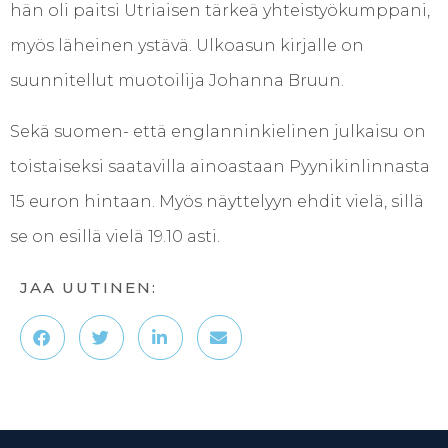
hän oli paitsi Utriaisen tärkeä yhteistyökumppani,
myös läheinen ystävä. Ulkoasun kirjalle on
suunnitellut muotoilija Johanna Bruun.
Sekä suomen- että englanninkielinen julkaisu on
toistaiseksi saatavilla ainoastaan Pyynikinlinnasta
15 euron hintaan. Myös näyttelyyn ehdit vielä, sillä
se on esillä vielä 19.10 asti.
JAA UUTINEN: