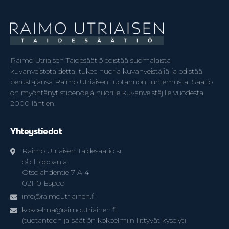
Raimo Utriaisen Taidesäätiö edistää suomalaista
kuvanveistotaidetta, tukee nuoria kuvanveistäjiä ja edistää
perustajansa Raimo Utriaisen tuotannon tuntemusta. Säätiö
on myöntänyt stipendejä nuorille kuvanveistäjille vuodesta
2000 lähtien.
Yhteystiedot
Raimo Utriaisen Taidesäätiö sr
c/o Hoppania
Otsolahdentie 7 A 4
02110 Espoo
info@raimoutriainen.fi
kokoelma@raimoutriainen.fi
(tuotantoon ja säätiön kokoelmiin liittyvät kyselyt)