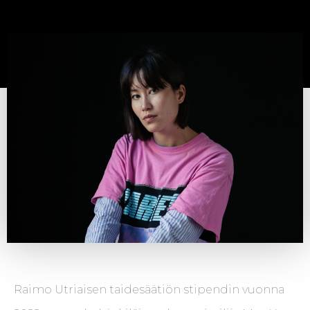
Raimo Utriaisen taidesäätiön stipendin vuonna