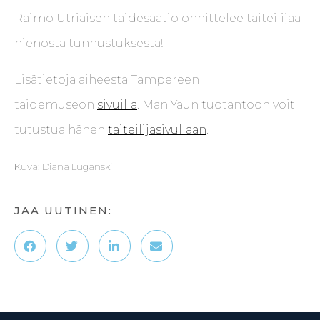
Raimo Utriaisen taidesäätiö onnittelee taiteilijaa
hienosta tunnustuksesta!
Lisätietoja aiheesta Tampereen
taidemuseon
sivuilla
. Man Yaun tuotantoon voit
tutustua hänen
taiteilijasivullaan
.
Kuva: Diana Luganski
JAA UUTINEN: