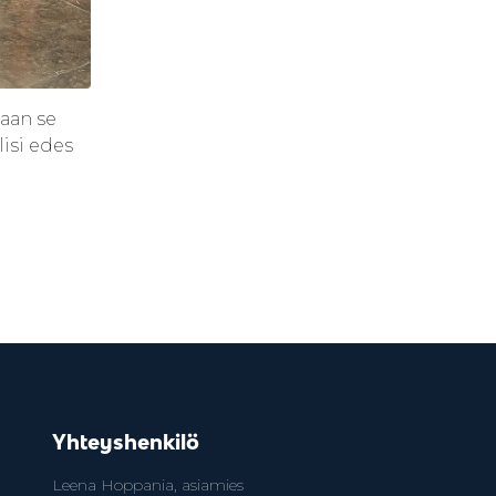
taan se
isi edes
Yhteyshenkilö
Leena Hoppania, asiamies