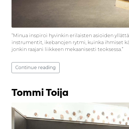
“Minua inspiroi hyvinkin erilaisten asioiden yllät
instrumentit, ikebanojen rytmi, kuinka ihmiset kä
jonkin raajani liikkeen mekaanisesti teoksessa.”
Continue reading
Tommi Toija