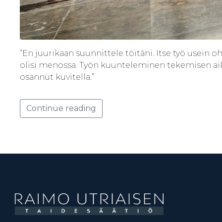
“En juurikaan suunnittele töitäni. Itse työ usein 
olisi menossa. Työn kuunteleminen tekemisen aikan
osannut kuvitella.”
Continue reading