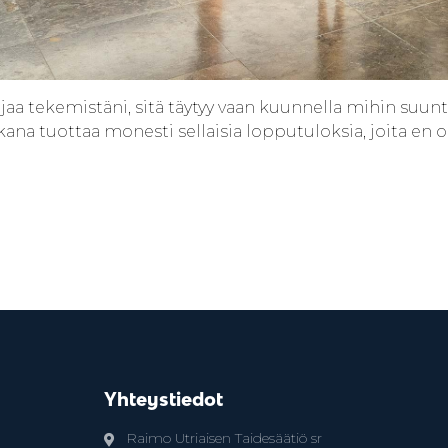
ohjaa tekemistäni, sitä täytyy vaan kuunnella mihin suun
a tuottaa monesti sellaisia lopputuloksia, joita en ol
Yhteystiedot
Raimo Utriaisen Taidesäätiö sr