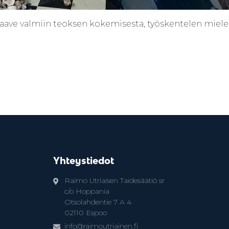
Haave valmiin teoksen kokemisesta, työskentelen miele
Yhteystiedot
Raimo Utriaisen Taidesäätiö sr
c/o Hoppania
Otsolahdentie 7 A 4
02110 Espoo
info@raimoutriainen.fi