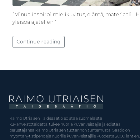
“Minua inspiroi mielikuvitus, elämä, materiaali… 
yleisöä ajatellen.”
Continue reading
Raimo Utriaisen Taidesäätiö edistää suomalaista
kuvanveistotaidetta, tukee nuoria kuvanveistäjiä ja edistää
perustajansa Raimo Utriaisen tuotannon tuntemusta. Säätiö on
myöntänyt stipendejä nuorille kuvanveistäjille vuodesta 2000 lähtien.