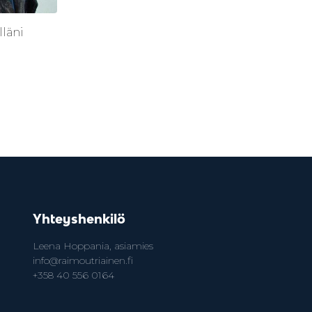
lläni
Yhteyshenkilö
Leena Hoppania, asiamies
info@raimoutriainen.fi
+358 40 556 0164