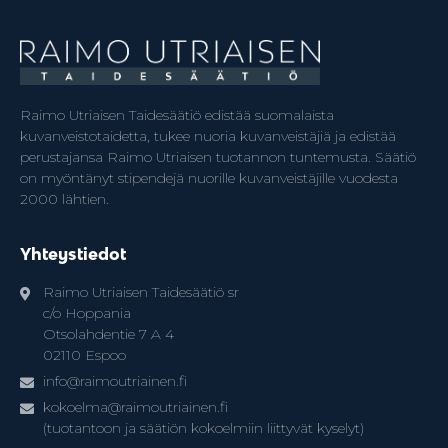
Raimo Utriaisen Taidesäätiö edistää suomalaista
kuvanveistotaidetta, tukee nuoria kuvanveistäjiä ja edistää
perustajansa Raimo Utriaisen tuotannon tuntemusta. Säätiö
on myöntänyt stipendejä nuorille kuvanveistäjille vuodesta
2000 lähtien.
Yhteystiedot
Raimo Utriaisen Taidesäätiö sr
c/o Hoppania
Otsolahdentie 7 A 4
02110 Espoo
info@raimoutriainen.fi
kokoelma@raimoutriainen.fi
(tuotantoon ja säätiön kokoelmiin liittyvät kyselyt)