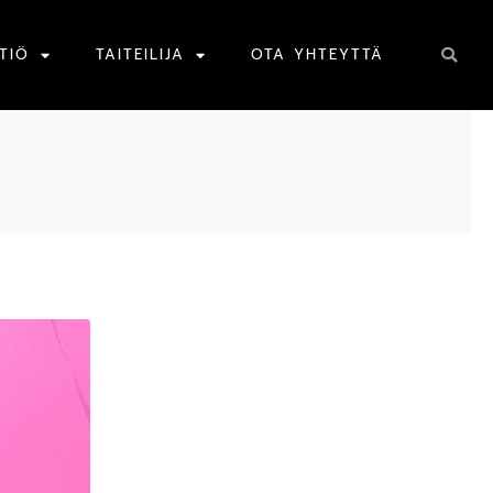
TIÖ
TAITEILIJA
OTA YHTEYTTÄ