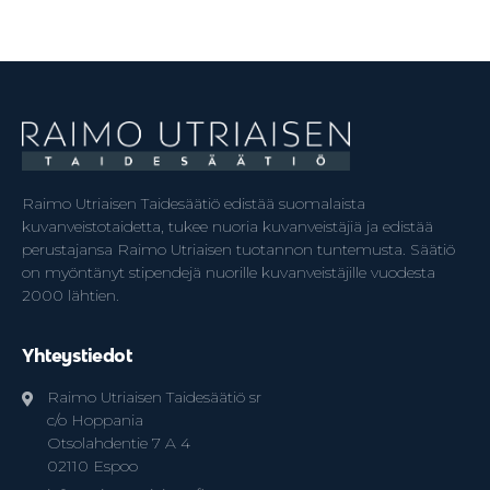
Raimo Utriaisen Taidesäätiö edistää suomalaista
kuvanveistotaidetta, tukee nuoria kuvanveistäjiä ja edistää
perustajansa Raimo Utriaisen tuotannon tuntemusta. Säätiö
on myöntänyt stipendejä nuorille kuvanveistäjille vuodesta
2000 lähtien.
Yhteystiedot
Raimo Utriaisen Taidesäätiö sr
c/o Hoppania
Otsolahdentie 7 A 4
02110 Espoo