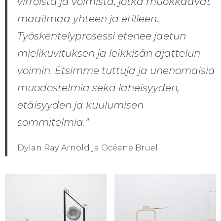
virroista ja voimista, jotka muokkaavat
maailmaa yhteen ja erilleen.
Työskentelyprosessi etenee jaetun
mielikuvituksen ja leikkisän ajattelun
voimin. Etsimme tuttuja ja unenomaisia
muodostelmia sekä läheisyyden,
etäisyyden ja kuulumisen
sommitelmia.”
Dylan Ray Arnold ja Océane Bruel