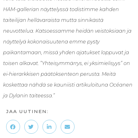
HAM-gallerian näyttelyssä todistimme kahden
taiteilijan hellävaraista mutta sinnikästä
neuvottelua. Katsoessamme heidän veistoksiaan ja
näyttelyä kokonaisuutena emme pysty
paikantamaan, missä yhden ajatukset loppuvat ja
toisen alkavat. ”Yhteisymmärrys, ei yksimielisyys” on
ei-hierarkkisen päätöksenteon perusta. Meitä
koskettaa nähdä se kauniisti artikuloituna Océanen
ja Dylanin taiteessa.”
JAA UUTINEN: