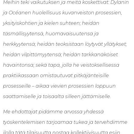
Meihin teki vaikutuksen ja meitä koskettivat: Dylanin
ja Océanen huolellisuus kuvanveiston prosessien,
yksityiskohtien ja kielen suhteen; heidän
täsmällisyytensä, huomavaisuutensa ja
herkkyytensä; heidän teoksistaan löytyvät yllätykset;
heidän vilpittömyytensä; heidän tarkkanäköiset
havaintonsa; sekä tapa, jolla he veistoksellisessa
praktiikassaan omistautuvat pitkäjänteisille
prosesseille – aikaa vievien prosessien loppuun
saattamiselle ja toisaalta silleen jättämiselle.
Me ehdottajat pidämme arvossa yhdessä
työskentelemisen tarjoamaa tukea ja tervehdimme
ilolla tätä tilaisuutta nostaa kollektiivisuutta esiin.