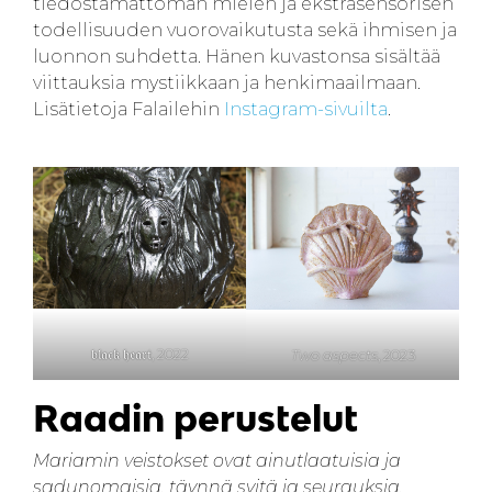
tiedostamattoman mielen ja ekstrasensorisen
todellisuuden vuorovaikutusta sekä ihmisen ja
luonnon suhdetta. Hänen kuvastonsa sisältää
viittauksia mystiikkaan ja henkimaailmaan.
Lisätietoja Falailehin
Instagram-sivuilta
.
𝔟𝔩𝔞𝔠𝔨 𝔥𝔢𝔞𝔯𝔱, 2022
Two aspects
, 2023
Raadin perustelut
Mariamin veistokset ovat ainutlaatuisia ja
sadunomaisia, täynnä syitä ja seurauksia.