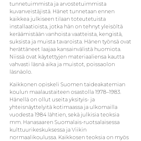
tunnetuimmista ja arvostetuimmista
kuvanveistäjistä. Hänet tunnetaan ennen
kaikkea julkiseen tilaan toteutetuista
installaatioista, jotka hän on tehnyt yleisöltä
keräämistään vanhoista vaatteista, kengistä,
suksista ja muista tavaroista. Hänen työnsä ovat
herättäneet laajaa kansainvälistä huomiota.
Niissä ovat käytettyjen materiaaliensa kautta
vahvasti läsnä aika ja muistot, poissaolon
läsnäolo.
Kaikkonen opiskeli Suomen taideakatemian
koulun maalaustaiteen osastolla 1978–1983.
Hänellä on ollut useita yksityis- ja
yhteisnäyttelyitä kotimaassa ja ulkomailla
vuodesta 1984 lähtien, sekä julkisia teoksia
mm. Hanasaaren Suomalais-ruotsalaisessa
kulttuurikeskuksessa ja Viikin
normaalikoulussa. Kaikkosen teoksia on myös