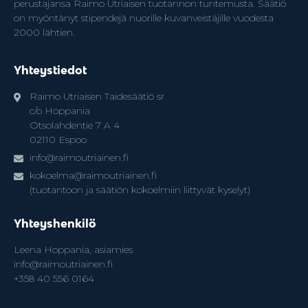
perustajansa Raimo Utriaisen tuotannon tuntemusta. Säätiö
on myöntänyt stipendejä nuorille kuvanveistäjille vuodesta
2000 lähtien.
Yhteystiedot
Raimo Utriaisen Taidesäätiö sr
c/o Hoppania
Otsolahdentie 7 A 4
02110 Espoo
info@raimoutriainen.fi
kokoelma@raimoutriainen.fi
(tuotantoon ja säätiön kokoelmiin liittyvät kyselyt)
Yhteyshenkilö
Leena Hoppania, asiamies
info@raimoutriainen.fi
+358 40 556 0164