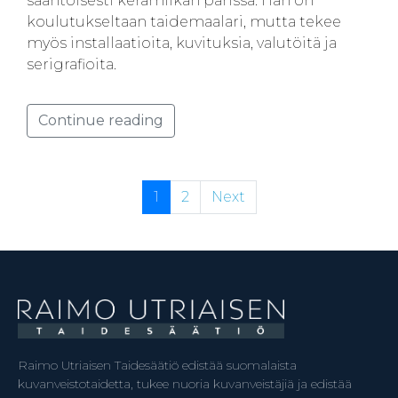
sääntöisesti keramiikan parissa. Hän on
koulutukseltaan taidemaalari, mutta tekee
myös installaatioita, kuvituksia, valutöitä ja
serigrafioita.
Continue reading
1
2
Next
Raimo Utriaisen Taidesäätiö edistää suomalaista
kuvanveistotaidetta, tukee nuoria kuvanveistäjiä ja edistää