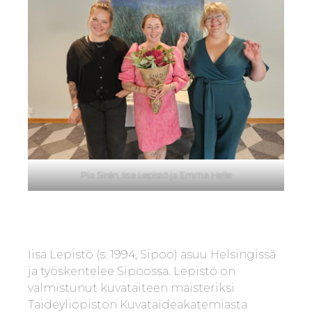
Pia Sirén, Iisa Lepistö ja Emma Helle
Iisa Lepistö (s. 1994, Sipoo) asuu Helsingissä
ja työskentelee Sipoossa. Lepistö on
valmistunut kuvataiteen maisteriksi
Taideyliopiston Kuvataideakatemiasta