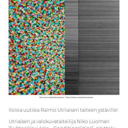
Iloisia uutisia Raimo Utriaisen taiteen ystäville!
Utriaisen ja valokuvataiteilija Niko Luoman