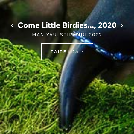
The Slow Business of Going,
DYLAN RAY ARNOLD & OCÉANE BRUEL,
STIPENDI 2021
TAITEILIJA >