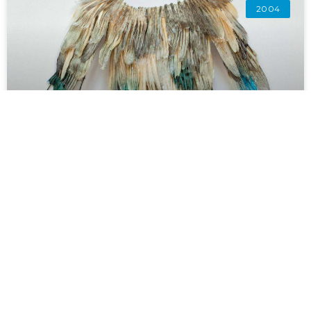
2004
Terhi Heino
“Olen ollut pitkään kiinnostunut arkipäiväisistä
luonnonmateriaaleista, joihin törmäämme päivittäin
esimerkiksi markettien vihannes- tai kalatiskillä.
Esimerkiksi kalanevät haen perkuujätteenä
kauppahallista.”
LUE LISÄÄ »