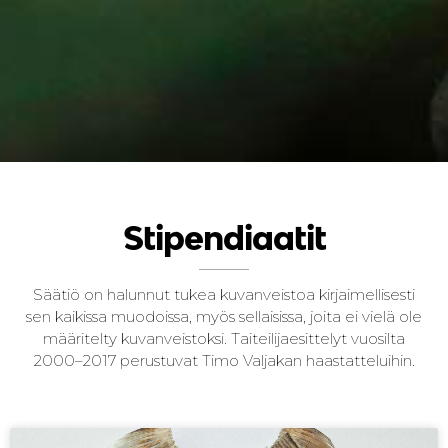
Stipendiaatit
Säätiö on halunnut tukea kuvanveistoa kirjaimellisesti
sen kaikissa muodoissa, myös sellaisissa, joita ei vielä ole
määritelty kuvanveistoksi. Taiteilijaesittelyt vuosilta
2000–2017 perustuvat Timo Valjakan haastatteluihin.